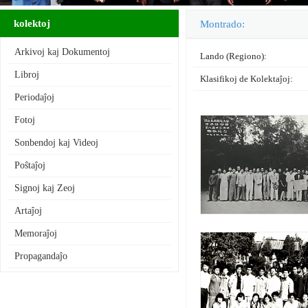
kolektoj
Montrado:
Arkivoj kaj Dokumentoj
Lando (Regiono):
Libroj
Klasifikoj de Kolektaĵoj
:
Periodaĵoj
Fotoj
Sonbendoj kaj Videoj
Poŝtaĵoj
Signoj kaj Zeoj
Artaĵoj
Memoraĵoj
Propagandaĵo