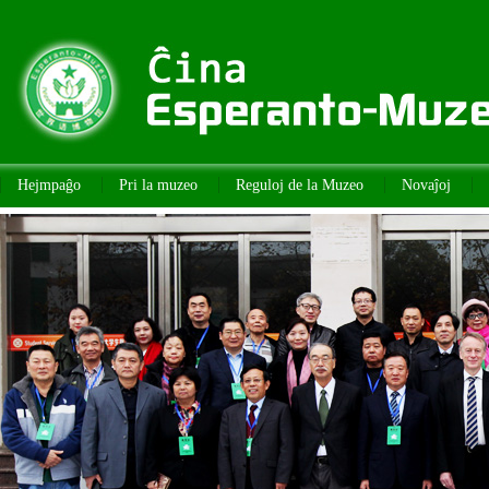
Hejmpaĝo
Pri la muzeo
Reguloj de la Muzeo
Novaĵoj