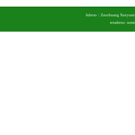
Adreso：Zaozhuang Xueyuan 
retadreso: se