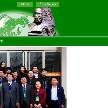
Klubo
Ĉina Versio
ejo