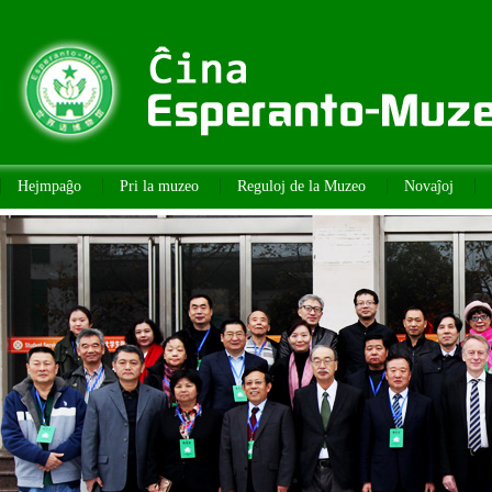
Hejmpaĝo
Pri la muzeo
Reguloj de la Muzeo
Novaĵoj