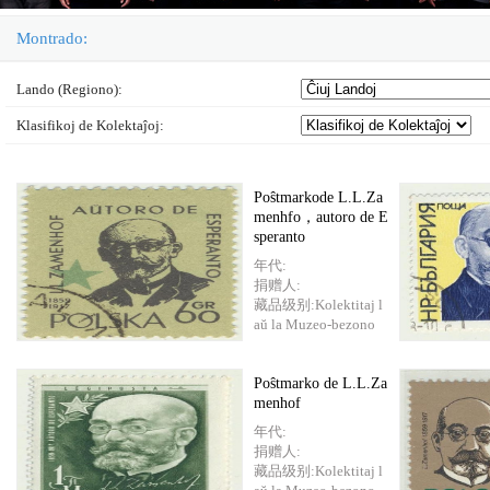
Montrado:
Lando (Regiono):
Klasifikoj de Kolektaĵoj
:
Poŝtmarkode L.L.Za
menhfo，autoro de E
speranto
年代:
捐赠人:
藏品级别:Kolektitaj l
aŭ la Muzeo-bezono
Poŝtmarko de L.L.Za
menhof
年代:
捐赠人:
藏品级别:Kolektitaj l