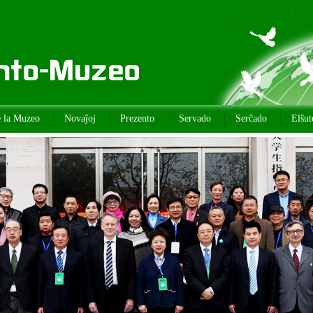
e la Muzeo
Novaĵoj
Prezento
Servado
Serĉado
Elŝut