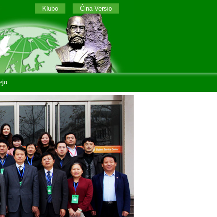
Klubo
Ĉina Versio
ejo