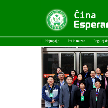
Hejmpaĝo
Pri la muzeo
Reguloj d