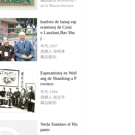
藏品级别:Kolektitaj l
aŭ la Muzeo-bezono
kunfoto de famaj esp
erantistoj de Cxini
o Lauxlum,Bao Shu
j…
年代:2007
捐赠人:孙明孝
藏品级别:
Esperantistoj en Weif
ang de Shandong-a P
rovinco
年代:1984
捐赠人:侯志平
藏品级别:
Verda Standaro el His
panio