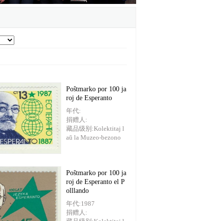
Poŝtmarko por 100 ja
roj de Esperanto
年代:
捐赠人:
藏品级别:Kolektitaj l
aŭ la Muzeo-bezono
Poŝtmarko por 100 ja
roj de Esperanto el P
olllando
年代:1987
捐赠人: