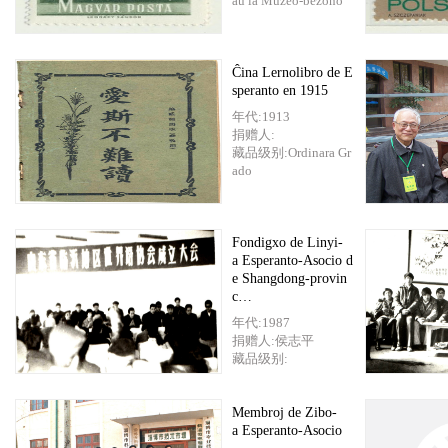
aŭ la Muzeo-bezono
Ĉina Lernolibro de E
speranto en 1915
年代:1913
捐赠人:
藏品级别:Ordinara Gr
ado
Fondigxo de Linyi-
a Esperanto-Asocio d
e Shangdong-provin
c…
年代:1987
捐赠人:侯志平
藏品级别:
Membroj de Zibo-
a Esperanto-Asocio