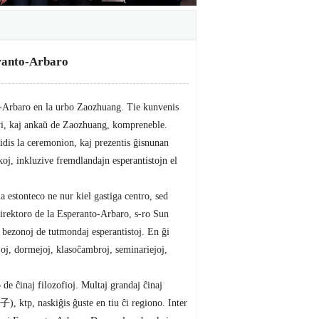
ranto-Arbaro
o-Arbaro en la urbo Zaozhuang. Tie kunvenis
i, kaj anka
ŭ
de Zaozhuang, kompreneble.
dis la ceremonion, kaj prezentis
ĝ
isnunan
okoj, inkluzive fremdlandajn esperantistojn el
la estonteco ne nur kiel gastiga centro, sed
direktoro de la Esperanto-Arbaro, s-ro Sun
j bezonoj de tutmondaj esperantistoj. En
ĝ
i
oj, dormejoj, klaso
ĉ
ambroj, seminariejoj,
o de
ĉ
inaj filozofioj. Multaj grandaj
ĉ
inaj
子), ktp, naski
ĝ
is
ĝ
uste en tiu
ĉ
i regiono. Inter