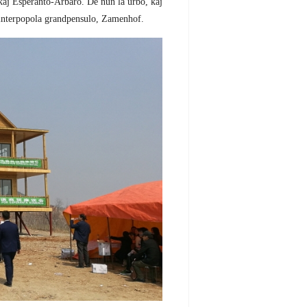
kaj Esperanto-Arbaro. De nun la urbo, kaj
a interpopola grandpensulo, Zamenhof.