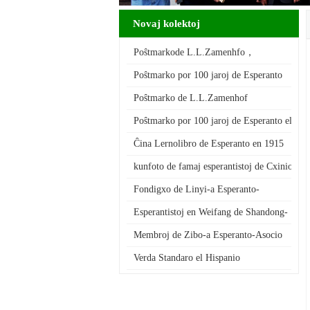
Novaj kolektoj
Poŝtmarkode L.L.Zamenhfo，
autoro de Esperanto
Poŝtmarko por 100 jaroj de Esperanto
Poŝtmarko de L.L.Zamenhof
Poŝtmarko por 100 jaroj de Esperanto el Pol
Ĉina Lernolibro de Esperanto en 1915
kunfoto de famaj esperantistoj de Cxinio 
Fondigxo de Linyi-a Esperanto-
Asocio de Shangdong-provinc…
Esperantistoj en Weifang de Shandong-
a Provinco
Membroj de Zibo-a Esperanto-Asocio
Verda Standaro el Hispanio