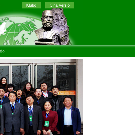
Klubo
Ĉina Versio
ejo