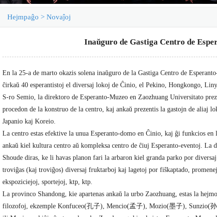
Hejmpaĝo
>
Novaĵoj
Inaŭguro de Gastiga Centro de Espe
En la 25-a de marto okazis solena ina
ŭ
guro de la Gastiga Centro de Esperant
llando
ĉ
irka
ŭ
40 esperantistoj el diversaj lokoj de
Ĉ
inio, el Pekino, Hongkongo, Liny
S-ro Semio, la direktoro de Esperanto-Muzeo en Zaozhuang Universitato prezi
procedon de la konstruo de la centro, kaj anka
ŭ
prezentis la gastojn de aliaj l
Lauxlum,Bao Shuj…
Japanio kaj Koreio.
La centro estas efektive la unua Esperanto-domo en
Ĉ
inio, kaj
ĝ
i funkcios en 
anka
ŭ
kiel kultura centro a
ŭ
kompleksa centro de
ĉ
iuj Esperanto-eventoj. La 
Shoude diras, ke li havas planon fari la arbaron kiel granda parko por diversa
trovi
ĝ
as (kaj trovi
ĝ
os) diversaj fruktarboj kaj lagetoj por fi
ŝ
kaptado, promenej
ekspoziciejoj, sportejoj, ktp, ktp.
La provinco Shandong, kie apartenas anka
ŭ
la urbo Zaozhuang, estas la hejm
filozofoj, ekzemple Konfuceo(孔子), Mencio(孟子), Mozio(墨子), Sunzio(
孙