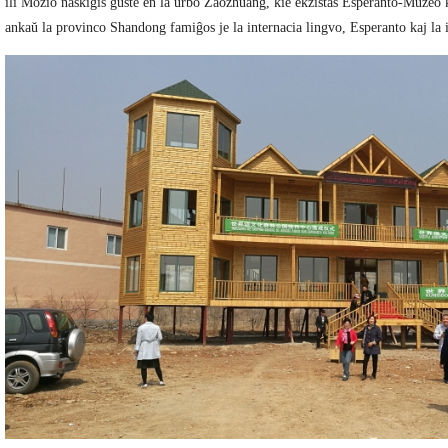
ili Mozio naski
ĝ
is
ĝ
uste en la urbo Zaozhuang, kie ekzistas Esperanto-Muzeo 
anka
ŭ
la provinco Shandong fami
ĝ
os je la internacia lingvo, Esperanto kaj l