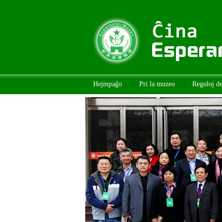
Hejmpaĝo
Pri la muzeo
Reguloj d