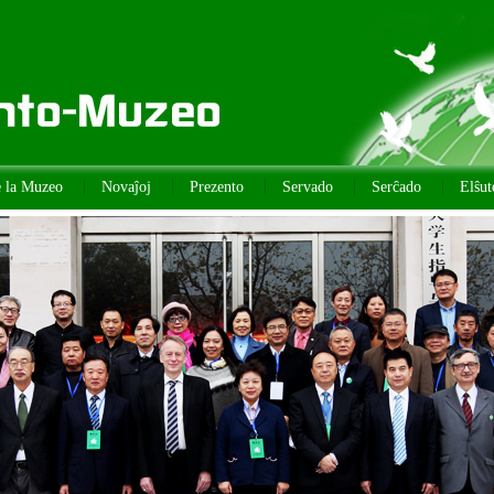
e la Muzeo
Novaĵoj
Prezento
Servado
Serĉado
Elŝut