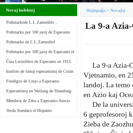
Novaj kolektoj
Hejmpaĝo
>
Novaĵoj
Poŝtmarkode L.L.Zamenhfo，
La 9-a Azia
autoro de Esperanto
Poŝtmarko por 100 jaroj de Esperanto
Poŝtmarko de L.L.Zamenhof
Poŝtmarko por 100 jaroj de Esperanto el Polllando
Ĉina Lernolibro de Esperanto en 1915
La 9-a Azia-
kunfoto de famaj esperantistoj de Cxinio Lauxlum,Bao Shuj…
Vjetnamio, en 25
Fondigxo de Linyi-a Esperanto-
landoj. La temo 
Asocio de Shangdong-provinc…
Esperantistoj en Weifang de Shandong-
en Azio kaj Oce
a Provinco
Membroj de Zibo-a Esperanto-Asocio
De la univers
Verda Standaro el Hispanio
6 geprofesoroj k
Zieba de Zaozhua