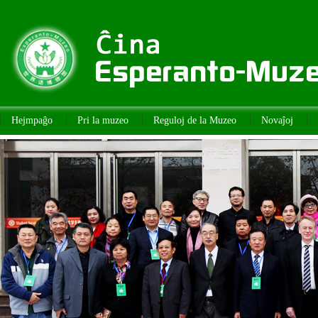
Hejmpaĝo
Pri la muzeo
Reguloj de la Muzeo
Novaĵoj