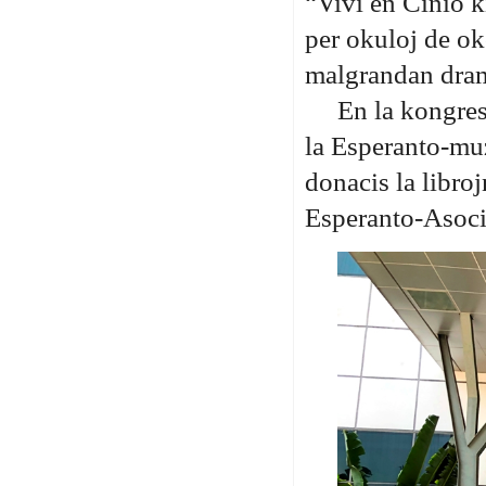
“Vivi en Ĉinio k
per okuloj de ok
malgrandan dram
En la kongres
la Esperanto-muz
donacis la libro
Esperanto-Asoci