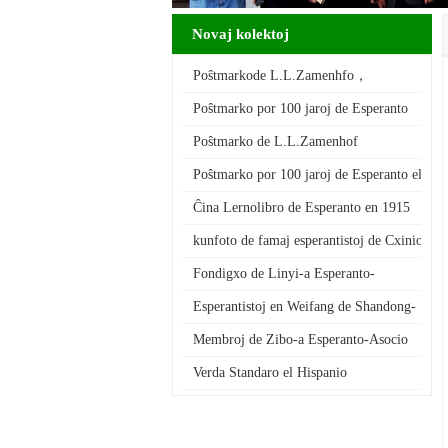
Novaj kolektoj
Poŝtmarkode L.L.Zamenhfo，
autoro de Esperanto
Poŝtmarko por 100 jaroj de Esperanto
Poŝtmarko de L.L.Zamenhof
Poŝtmarko por 100 jaroj de Esperanto el Pol
Ĉina Lernolibro de Esperanto en 1915
kunfoto de famaj esperantistoj de Cxinio 
Fondigxo de Linyi-a Esperanto-
Asocio de Shangdong-provinc…
Esperantistoj en Weifang de Shandong-
a Provinco
Membroj de Zibo-a Esperanto-Asocio
Verda Standaro el Hispanio