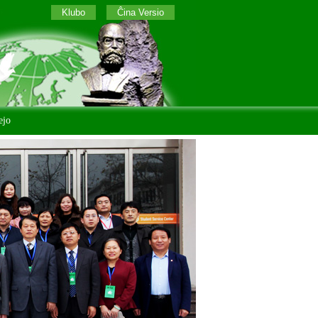
Klubo
Ĉina Versio
ejo