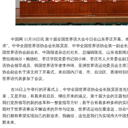
中国网 11月16日讯 第十届全国世界语大会今日在山东枣庄开幕
求”。中华全国世界语协会会长陈昊苏、中华全国世界语协会第一副会
国世界语协会副会长、中国报道杂志社社长、总编辑陈实、山东省新闻
赞拉格纳尔 • 鲍德松、枣庄学院党委书记胡小林、枣庄市人大常委会
语协会领导成员、韩国世界语学者李仲琦、亚洲世界语运动委员会主席
协会副会长于涛主持了开幕式。来自国内27省、市、自治区、香港特别行
世界语代表参加了会议。
在16日上午举行的开幕式上，中华全国世界语协会会长陈昊苏首先
束，又是开始，有着承前启后、继往开来的涵义。第十届大会的主题包
我们党所领导的新的改革和一整套指导方针；新平台有着多种多样的实
期对于世界语事业不懈追求的升华与绽放。世界语运动任重道远，但在
我们都有希望实现自己的新追求。我确信，这也是我们为实现伟大中国
辉未来。