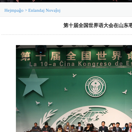
Hejmpaĝo
>
Enlandaj Novaĵoj
第十届全国世界语大会在山东
llando
Lauxlum,Bao Shuj…