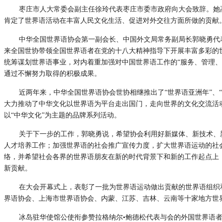
枣庄市人大常委会副主任徐玲代表枣庄市委市政府向大会致辞。她
肯定了世界语活动在丰富人民文化生活、促进对外交往方面所做的贡献
中华全国世界语协会第一副会长、中国外文局常务副局长郭晓勇代
来全国世协带领全国世界语者在党的十八大精神指导下开展丰富多彩的
统筹谋划世界语事业，对内着重加强对中国世界语工作的“服务、管理、
通过不懈努力取得的积极成果。
近两年来，中华全国世界语协会世协相继推出了“世界语亚洲年”、
大力推动了中华文化以世界语为平台走出国门，走向世界的文化交流活
以“中华文化”为主题的品牌系列活动。
关于下一步的工作，郭晓勇说，希望协会利用好新媒体、新技术、
人才培养工作；加强世界语的社会推广宣传力度，扩大世界语运动的社
络，并希望社会各界的世界语朋友在新的时代背景下和新的工作起点上
新贡献。
在大会开幕式上，表彰了一批为世界语运动做出贡献的世界语组织
界语协会、上海市世界语协会、内蒙、江苏、吉林、云南等十家地方世
冰岛驻华使馆公使衔参赞拉格纳尔•鲍德松代表与会的外国世界语