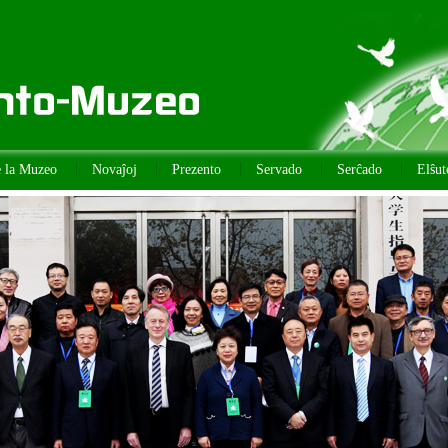
e la Muzeo
Novaĵoj
Prezento
Servado
Serĉado
Elŝut