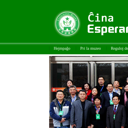
Hejmpaĝo
Pri la muzeo
Reguloj d