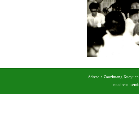
Adreso：Zaozhuang Xueyuan 
retadreso: se