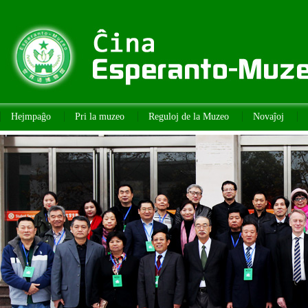
Hejmpaĝo
Pri la muzeo
Reguloj de la Muzeo
Novaĵoj