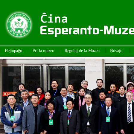
Hejmpaĝo
Pri la muzeo
Reguloj de la Muzeo
Novaĵoj