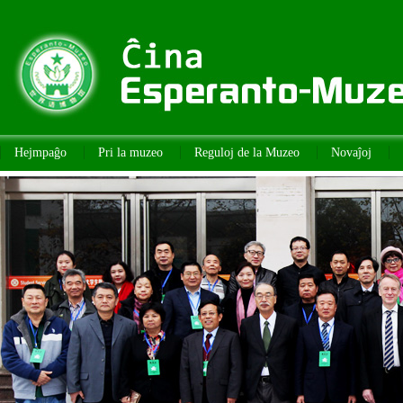
Hejmpaĝo
Pri la muzeo
Reguloj de la Muzeo
Novaĵoj