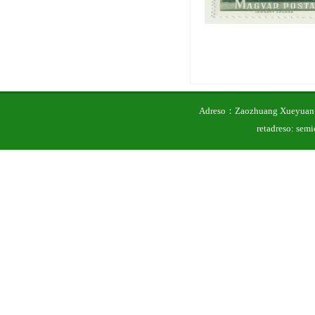
Adreso：Zaozhuang Xueyuan 
retadreso: se