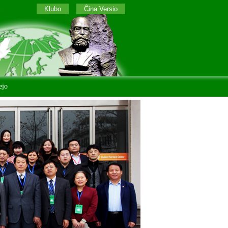
Klubo
Ĉina Versio
ejo