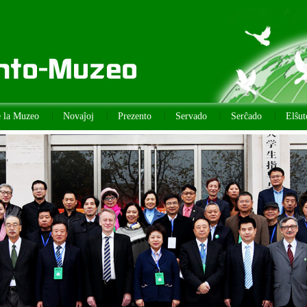
e la Muzeo
Novaĵoj
Prezento
Servado
Serĉado
Elŝut