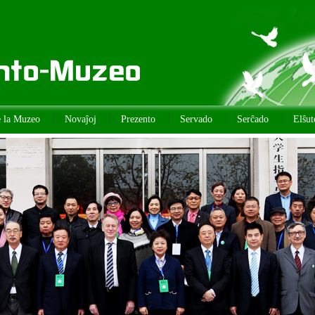
e la Muzeo
Novaĵoj
Prezento
Servado
Serĉado
Elŝut