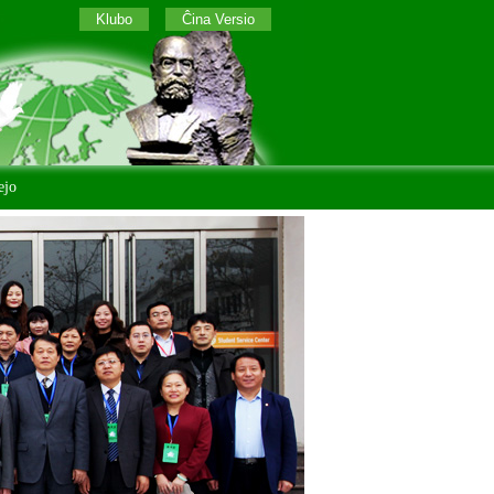
Klubo
Ĉina Versio
ejo