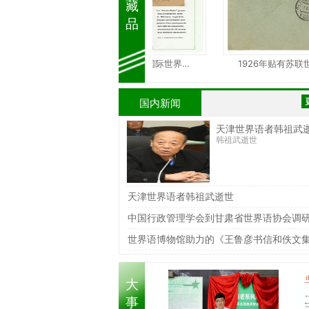
藏
品
者系列展…
1905年首届国际世界…
1926年贴有苏联世
国内新闻
天津世界语者韩祖武
韩祖武逝世
天津世界语者韩祖武逝世
中国行政管理学会到甘肃省世界语协会调
世界语博物馆助力的《王鲁彦书信和佚文
大
事