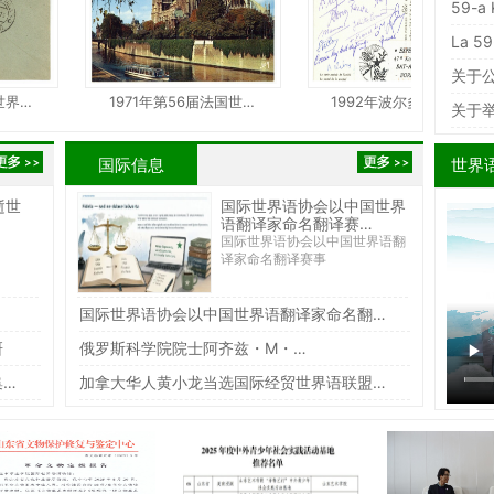
59-a 
La 59
关于
界…
1971年第56届法国世…
1992年波尔多第47届…
关于
国际信息
世界
逝世
国际世界语协会以中国世界
语翻译家命名翻译赛…
国际世界语协会以中国世界语翻
译家命名翻译赛事
国际世界语协会以中国世界语翻译家命名翻…
研
俄罗斯科学院院士阿齐兹・M・…
集…
加拿大华人黄小龙当选国际经贸世界语联盟…