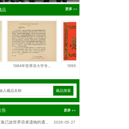
藏品
1984年世界语大学专…
1995年11月1日福州世…
198
会议暨第59届国际世界语教
温情传薪 感念师恩｜枣庄学院赴京看望
见面会在我校举行
伦教授
公告
征集已故世界语者遗物的通…
2026-05-27