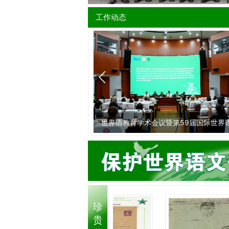
工作动态
协理事会和2026年全国世
世界语教育学术会议暨第59届国际世界
流会
师协会大会圆满闭幕
珍
贵