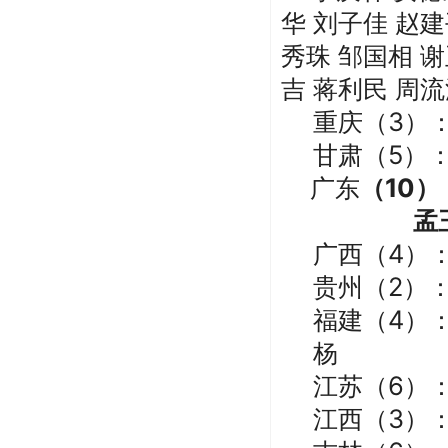
华
刘子佳
赵建
秀珠
邹国相
谢
吉
蒋利民
周流
重庆
（
3）
甘肃
（
5）
广东
（
10）
孟
广西
（
4）
贵州
（
2）
福建
（
4）
杨
江苏
（
6）
江西
（
3）