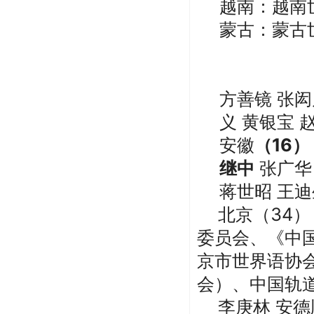
越南：越南
蒙古：蒙古
方善镜
张闳
义
黄银宝
安徽
（
16）
继中
张广华
蒋世昭 王迪
北京
（
34）
委员会、
《中
京市世界语协
会）、中国轨
李庚林
安德