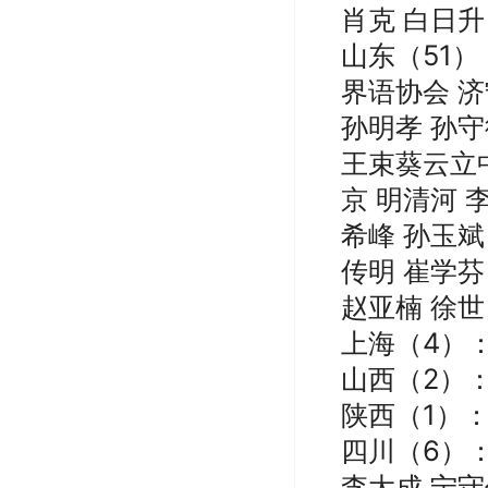
肖克
白日升
山东
（
51）
界语协会
济
孙明孝 孙守
王束葵云立中
京 明清河 
希峰 孙玉斌
传明 崔学芬
赵亚楠
徐世
上海
（
4）
山西
（
2）
陕西
（
1）
四川
（
6）
李大成
宁守