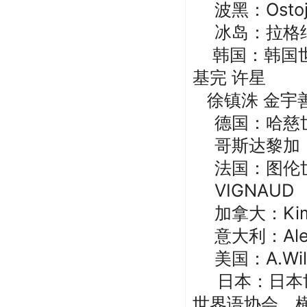
波黑：Ostoj 
冰岛：拉格
韩国：
韩国
基完 许星
徐镇洙
金宇善
德国：哈慈
哥斯达黎加：G
法国：图伦世界
VIGNAUD
加拿大：Kim 
意大利：Ale
美国：A.Wil
日本：日本
世界语协会、