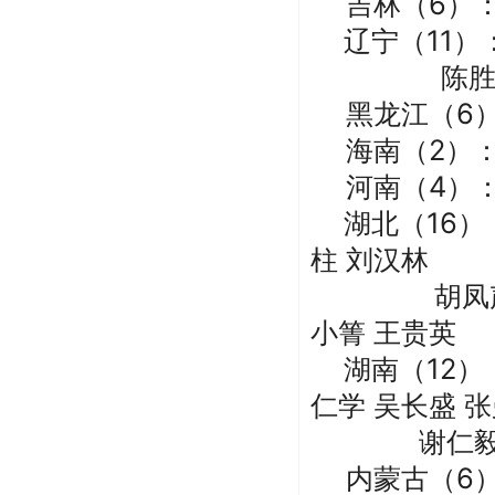
吉林
（
6）
辽宁
（
11）
陈
黑龙江
（
6
海南
（
2）
河南
（
4）
湖北
（
16）
柱
刘汉林
胡凤
小箐 王贵英
湖南
（
12）
仁学
吴长盛
张
谢
仁
内蒙古
（
6