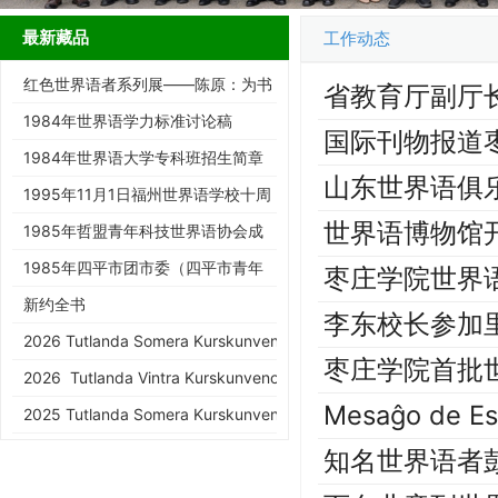
最新藏品
工作动态
红色世界语者系列展——陈原：为书
省教育厅副厅
而生的跨界智者
1984年世界语学力标准讨论稿
国际刊物报道
1984年世界语大学专科班招生简章
山东世界语俱乐
1995年11月1日福州世界语学校十周
世界语博物馆
年庆典请柬
1985年哲盟青年科技世界语协会成
立大会请柬
1985年四平市团市委（四平市青年
枣庄学院世界
世协筹）请柬
新约全书
李东校长参加
2026 Tutlanda Somera Kurskunveno de KEA
枣庄学院首批
2026 Tutlanda Vintra Kurskunveno de KEA
Mesaĝo de Es
2025 Tutlanda Somera Kurskunveno de KEA
知名世界语者