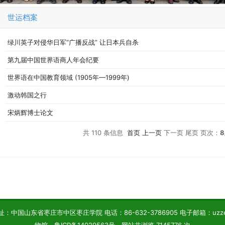
世运档案
绿川英子对侵华日军“广播反战” 让日本兵自杀
第九届中国世界语商人年会纪要
世界语在中国教育领域 (1905年—1999年)
激动韩国之行
宋炳辉博士论文
共
110
条信息
首页
上一页
下一页 尾页 页次：
8
e KEA
 KEA
e KEA
中国山东省枣庄市中区枣庄学院 电话：86-632-3786905 电子邮箱：uzzesp