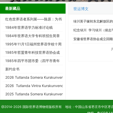
最新藏品
世运博文
红色世界语者系列展——陈原：为书
绿川英子辗转东北解放区的
而生的跨界智者
1984年世界语学力标准讨论稿
纪念绿川 学习绿川（侯志
1984年世界语大学专科班招生简章
安徽省世界语协会成立回顾
1995年11月1日福州世界语学校十周
年庆典请柬
1985年哲盟青年科技世界语协会成
立大会请柬
1985年四平市团市委（四平市青年
世协筹）请柬
新约全书
2026 Tutlanda Somera Kurskunveno de KEA
2026 Tutlanda Vintra Kurskunveno de KEA
2025 Tutlanda Somera Kurskunveno de KEA
@2014-2026 国际世界语博物馆版权所有 地址：中国山东省枣庄市中区枣庄学院 电话