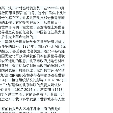
一浪。针对当时的形势，在1933年9月
解放而用世界语”的口号。这个口号集中反映
口号的感召下，许多共产党员和进步青年即
织的工作，有的投奔解放区，从事抗日斗
用世界语写的一篇文章，还发表在上海世界
世界语之友会前任会长、中国首任驻美大使
，后来走上革命道路的。
会、清华大学世界语学会等世界语组织就是
斗争的口号。1934年，国际通讯刊物《无
运动情况，备受各国读者关注。在北平各报纸
份国民党北平政府截获的日本普罗世界语联
和农民运动的消息。北平市政府把这份材料
日前线，救亡运动受到国民政府的压制，但
对国民党执行投降路线，掀起救亡运动的情
•九”运动的组织者和参与者中很多都是世界
）、担任组织部长的彭涛(1913-1961)、
“一二•九”运动的北京学联的负责人姚依林
导生（1917-2014 ）、蒋南翔（1913-
）等人都学习过世界语，有的还是清华、燕京、北
语运动》，载《科学发展：世界城市与人文
京，有的转入敌占区地下斗争，有的奔赴山