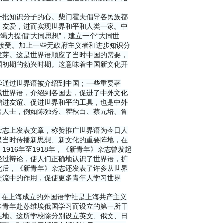
一批知识分子的心。柴门霍夫倡导各民族都
、友爱，进而实现世界和平和人类一家。中
竭力提倡“大同思想”，建立一个“大同世
接受。加上一些无政府主义者和进步知识分
发芽。这是世界语顺应了当时中国的需要，
国初期的勃兴时期。这意味着中国新文化开
学通过世界语被介绍到中国；一些重要著
成世界语，介绍到各国去，促进了中外文化
增进友谊、促进世界和平的工具，也是中外
名人士，例如陈独秀、瞿秋白、蔡元培、鲁
杂志上发表文章，称赞推广世界语为今日人
是当时传播新思想、新文化的重要阵地，在
916年至1918年，《新青年》杂志曾发起
经过辩论，使人们正确地认识了世界语，扩
此后，《新青年》杂志还发表了许多从世界
交流中的作用，促使更多青年人学习世界
，在上海成立的外国语学社是上海共产主义
步青年赴苏维埃俄国学习而设立的第一所干
在地。这所学校除分别设立英文、俄文、日