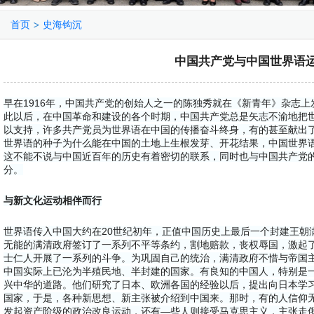
>
首页
史海钩沉
中国共产党与中国世界语
早在1916年，中国共产党的创始人之一的陈独秀就在《新青年》杂志
此以后，在中国革命和建设的各个时期，中国共产党总是矢志不渝地把
以支持，许多共产党员为世界语在中国的传播奋斗终身，有的甚至献出
世界语的种子为什么能在中国的土地上生根发芽、开花结果，中国世界
这不能不说与中国近百年的历史有着密切的联系，同时也与中国共产党
分。
与新文化运动相伴而行
e KEA
世界语传入中国大约在20世纪初年，正值中国历史上最后一个封建王朝满
 KEA
无能的满清政府签订了一系列不平等条约，割地赔款，丧权辱国，激起
士仁人开展了一系列的斗争。为巩固自己的统治，满清政府不惜与帝国
e KEA
中国实际上已沦为半殖民地、半封建的国家。有良知的中国人，特别是
兴中华的道路。他们研究了日本、欧洲各国的经验以后，提出向日本学
国家，于是，各种新思想、新主张被介绍到中国来。那时，有的人信仰
发起资产阶级的政治改良运动，还有—些人则接受马克思主义，主张走