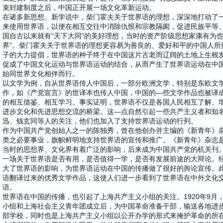
束封建制度之后，中国正开展一场文化革新运动。
在诸多新思想、新学说中，柴门霍夫关于世界语的理想，深深地打动了
来使用世界语，以便在相互交往中消除仇恨和宗教隔阂，促进民族平等
国自古以来就有“天下大同”的美好理想，当时的资产阶级思想家康有为也
界”。柴门霍夫关于世界语的理想更容易为善良的、爱好和平的中国人所
子的大力提倡，世界语的种子终于在中国这片古老而辽阔的土地上生根
促成了中国文化运动与世界语运动的结合，从而产生了世界语运动在中
始同世界文化相伴而行。
以文学为例，自从世界语传人中国后，一部分欧洲文学，特别是东欧文
作，如《产党宣言》的世译本也传人中国，中国的—些文学作品也被译
的相互借鉴、相互学习。事实证明，世界语不仅是各国人民相互了解、
进步文化和先进思想交流的桥梁。这—点自然引起一些共产主义者和知
迅、钱玄同等人的关注，他们也加入了支持世界语运动的行列。
作为中国共产党创始人之一的陈独秀，曾在他创办并主编的《新青年》
类之必要事业，旗帜鲜明地支持世界语的宣传和推广。《新青年》杂志
当时的思想界、文化界有着广泛的影响，后来成为中国共产党的机关刊。1
一场关于世界语是否有用，是否值得一学，是否有发展前途的大辩论。
大了世界语的影响，为世界语运动在中国的传播做了很好的舆论宣传。
语翻译过来的优秀文学作品，这使人们进一步看到了世界语在中外文化
语。
世界语在中国的传播，也引起了上海共产主义小组的关注。1920年9月
小组和上海社会主义青年团成立后，为中国革命准备干部，输送各地进
部学校，同时也是上海共产主义小组以公开办学的形式来掩护革命的所