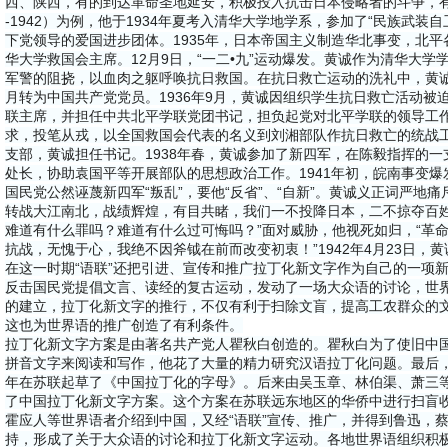
西、陕西，有的到达革命圣地延安，积极投入抗击日本侵略者的斗争，有的
-1942）为例，他于1934年夏考入清华大学地学系，参加了“民族武装
下党领导的爱国进步团体。1935年，日本帝国主义制造华北事变，北
华大学救国会主席。12月9日，“一二•九”运动爆发。黄诚作为清华大
军警的阻挠，以血肉之躯呼唤抗日救国。在抗日救亡运动的洗礼中，黄诚于
月转为中国共产党党员。1936年9月，黄诚因组织学生抗日救亡活动被
联主席，并担任中共北平学联党团书记，担负起党对北平学联的领导工
求，投笔从戎，以全国救国会代表的名义到刘湘部队作抗日救亡的统战
支部，黄诚担任书记。1938年春，黄诚参加了新四军，在陈毅指挥的
处长，协助袁国平等开展部队的思想政治工作。1941年初，皖南事变
国民党公然诬蔑新四军“叛乱”，要他“反省”、“自新”。黄诚义正词严地
转战大江南北，战绩辉煌，有目共睹，我们一不投降日本，二不掠夺百
难道有什么罪吗？难道有什么过可悔吗？”面对威胁，他视死如归，“革命
抗战，无愧于心，我绝不因斧钺在前而改变初衷！”1942年4月23日，
在这一时期“语联”还把引进、宣传和推广拉丁化新文字作为自己的一项
反击国民党提倡文言、读经的复古运动，发动了一场大众语的讨论，世
的建立，拉丁化新文字的推行，不仅有利于扫除文盲，提高工农群众的
这也为世界语的推广创造了有利条件。
拉丁化新文字方案是由著名共产党人瞿秋白创造的。瞿秋白为了使旧中
拼音文字来阅读和写作，他花了大量的精力研究汉语拉丁化问题。最后，
年在苏联起草了《中国拉丁化的字母》。后来由吴玉章、林伯渠、萧三
了中国拉丁化新文字方案。这个方案在苏联远东地区的华侨中进行扫盲
霍应人等世界语者介绍到中国，又经“语联”宣传、推广，并得到鲁迅，
持，形成了关于大众语的讨论和拉丁化新文字运动。各地世界语组织积极