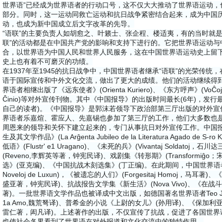
世界语”已经成为世界语者的行动口号，这不仅大大推动了世界语运动，
部分。同时，这一运动同救亡运动和抗日战争紧密结合起来，成为中国
动，也成为新中国成立后文字改革的先导。
“语联”的主要负责人如胡愈之、叶籁士、张企程、楼适夷，有的当时就
联”的活动都是在中国共产党的影响和支持下进行的。它把世界语运动与
合，以世界语为中国人民和世界人民服务，这在中国世界语运动史上留
史上也有着不可磨灭的功绩。
在1937年至1945的抗日战争中，中国世界语者继承“语联”的光荣传
语于国际宣传和中外文化交流，做出了更大的成绩。他们的活动继续得
界语者相继出版了《远东使者》(Orienta Kuriero)、《东方呼声》(VoĈoj de
Ĉinio)等对外宣传刊物。其中《中国报导》的出版时间最长(6年)，发行最
自己的读者)。《中国报导》是郭沫若领导下政治部第三厅出版的对外宣
界语者乐嘉煊、霍应人、先嘉锡也参加了第三厅的工作，他们大多数也
周恩来的领导和关怀下建立起来的，专门从事抗日对外宣传工作。中国
生及其文学作品》(La Arĝenta Jubileo de la Literatura Agado d
低语》(Flustr' e1 Uragano)、《未死的兵》(Vivantaj Solda
(Reveno,李辉英等著，钟宪民译)、戏剧集《转形期》(Transformi
选》(亚克编)、《中国抗战木刻选集》(丁正编)。在此期间，中国世界语者还编
Noveloj de Luxun)，《被遗忘的人们》(Forgesitaj Homoj，马耳著
盛亚著，钟宪民译)、抗战报告文学集《新生活》(Nova Vivo)、《在战斗中的中国
著)。一批世界语文学作品也被译成中文出版，如德国著名世界语者Teo Jung的名
1a Amo,魏荒弩译)、普希金的小说《上尉的女儿》(孙用译)、《保加利
雷仁著，闳凡译)。上述著作的出版，不仅宣传了抗战，促进了各国世界
也使社会各界看到了世界语在对外报道和文化交流中的独特作用。