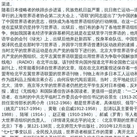
渠道。
随着日本侵略者的铁蹄步步进逼，民族危机日益严重，抗日救亡运动—浪高
举行的上海世界语者协会第二次大会上，“语联”的同志提出了“为中国的
了中国世界语者的意志，很快成为各地世界语组织的行动纲领。在这一
使在监狱里仍坚持学习世界语。出狱后，他们有的参与了各地世界语组
争。例如我国著名经济学家薛慕桥同志就是在监狱里学习世界语的，他
语学会的会刊《绿光》上，出狱后他奔赴新四军，投身革命队伍。中国
柴泽民也是在那时学习世界语，并因学习世界语曾遭到反动政府的逮捕
当时北平的世界语运动是在共产党的领导下进行的。北京大学世界语学
共产党的外围组织。北平左翼世界语联盟提出用世界语为争取中国解放而
线电》（RADIO）在北平出版。该刊经常向国外报道北平和全国救亡
副刊上，经常能看到译自世界语的文章。现在在北京档案馆还保存着一
盟寄给北平左翼世界语联盟的世界语刊物，刊物上有许多日本工人运动
作为战利品上报南京蒋介石，由何应钦代阅后退回。当时，北平地处抗
北大、清华、燕京等大学的世界语者仍然把北平学生反对日本侵略，反
报，通过《无线电》和国际通信告诉各国读者。更值得一提的是：“一二
语者。在当时的中共北平临时工作委员会中担任书记的谷景生（1913-2004
担任宣传部长的周小舟（1912-1966）都是世界语者。具体组织、领导
（姚克广1917-1994）、黄敬（俞启威1912-1958）、彭涛以及主要骨干刘
1988）、陆璀（1914-）、赵正楹（1910-1940）、郝威（罗青
大世界语组织的负责人。（详情请见侯志平的论文：《北京早期的世界
北京》下卷，第121-138页，北京师范大学出版社，2010年12月出版.）
“七•七”事变以后，全民投入抗战，世界语者根据工作的需要，离开北