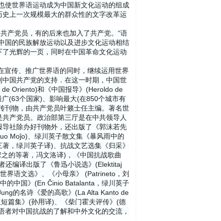
也使世界语运动成为中国新文化运动的组成
历史上一次规模最大的群众性的文字改革运
是共产党员，有的后来也加入了共产党。“语
中国的民族解放运动以及进步文化运动相结
下了光辉的一页，同时在中国革命文化运动
统，在宣传、推广世界语的同时，继续运用世界
到中国共产党的支持．在这一时期，中国世
 Oriento)和《中国报导》(Heroldo de
广(63个国家)、影响最大(在850个城市有
传刊物，由共产党员叶籁士任主编。著名世
是共产党员。政治部第三厅是在中共领导人
报导社除办好刊物外，还出版了《郭沫若先
e S-ro Kuo Moĵo)、绿川英子散文集《暴风雨中的
toj，石川达三著，绿川英子译)、抗战文艺选集《归采》
ĝo；宋之的等著，冯文洛译)，《中国抗战歌曲
译出版了《鲁迅小说选》(Elektitaj
)、《世界语文选》、《小母亲》 (Patrineto，刘
》(En Ĉinio Batalanta，绿川英子
诗《爱的高歌》(La Alta Kanto de
亚短篇集》(孙用译)、《柴门霍夫评传》(德
语者对中国抗战的了解和中外文化的交流，