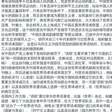
事实说明战争不仅是各国人民的敌人，也是世界语运动的敌人。中国世
很难发展世界语运动的，只有丢掉中立的和平主义的幻想，站在中国人
才能真正赢得和平，只有在和平的条件下，才能发展世界语运动。中国
奋斗的国际主义者，而且首先要成为爱国主义者，在民族存亡的关键时
共产党的影响和领导下，将世界语与救亡运动相结合，大大推动了世界语运
适夷、叶籁士、张企程等人在上海成立了中国左翼世界语者联盟，人们简
文化总同盟，这个组织是在中国共产党领导下的进步文化运动的领导团体
社会科学家联盟”、“中国左翼戏剧家联盟”等群众团体。已故中共中央
是“文总’的领导人之一。胡乔木在三十年代初期学习过世界语，他积极支持
世界语者国际”。这是以马列主义为指导思想的国际世界语组织，它在欧
工人运动最发达的德国柏林。
在中国共产党上海地下党组织的领导下，“语联”主要开展了两个方面的
际”和一些国家的支部经常通信联系，交换信息，共同反对法西斯外，主
稿》，在这份刊物上经常报道中国苏区、中国工农红军、中国革命斗争
报刊很难得到有关中国革命的消息，所以这份世界语通讯稿相当受欢迎
刊物上，而且还被当地世界语者译成本国文字，刊登在各国报刊上．例
党的机关刊《人道报》以及苏联的一些地方报纸就译载过它的文章。日本
重要文章译成日文，油印成单页在劳动群众中散发。另一方面“语联”的同
义者》以及各国世界语通讯稿上选择一些文章译成中文，在《世界知识
的相互交流。
在国内工作方面，“语联”通过举办世界语展览，出版《世界》杂志，创
函授，吸引了大批进步青年学习世界语，壮大了世界语队伍，其中一批人
联”还办了一个世界语书店，销售从“普罗世界语者国际”进口的革命书
《国家与革命》、《列宁主义基础》以及高尔基的《我怎样学习》等，