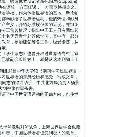
请俄罗斯记者斯托帕尼(Stoppani)
他在该校一方面任课，一方而联络胡愈之、
界语学校，作为传播世界语的基地。斯托帕
间都奉献给了世界语运动，他的热情和献身
共产主义，介绍苏维埃俄国的近况，并组织
海劳工贫苦情况，指出中国工人只有团结起
三十名优秀青年赴苏俄学习，其中有一部分
的教育，参加建党筹备工作，经受锻炼，从
贡献。
的《学生杂志》也曾开辟过世界语专栏，宣
会已故副会长叶籁士，就是从这本刊物上了
年在湖北武昌中华大学读书期间学习过世界语，
学习世界语的亲身经历和感受，写成文章，
钊同志的得力助手、中共北方局负责人杨景
李大钊被张作霖杀害。
保证了中国世界语运动的正确方向，也使世
略者又悍然发动对沪战争，上海世界语学会也毁
国斗志，中国世界语者也受到极大的教育。