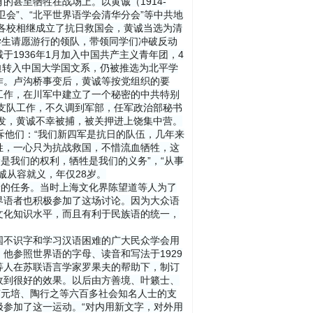
甚至牺牲在战场上。以黄诚（1914-
自卫会”、“北平世界语学会清华分会”等中共地
平各校相继成立了抗日救国会，黄诚当选为清
学学生请愿游行的领队，带领同学们冲破反动
1936年1月加入中国共产主义青年团，4
迫转入中国大学国文系，仍被推选为北平学
作。卢沟桥事变后，黄诚等按党组织的要
工作，在川军中建立了一个秘密的中共特别
一支队工作，不久调到军部，任军政治部秘书
爆发，黄诚不幸被捕，被关押进上饶集中营。
痛斥他们：“我们新四军是抗日的队伍，几年来
姓，一心只为抗战救国，不惜流血牺牲，这
是我们的权利，牺牲是我们的义务”，“从事
黄诚从容就义，年仅28岁。
新的任务。当时上海文化界陈望道等人为了
界语者也积极参加了这场讨论。因为大众语
文化知识水平，而且有利于民族语的统一，
国不识字和学习汉语困难的广大民众学会用
他参照世界语的字母、读音和写法于1929
等人在苏联语言学家罗果夫的帮助下，制订
收到很好的效果。以后由方善境、叶籁士、
蔡元培、陶行之等六百多社会知名人士的支
参加了这一运动。“对内用新文字，对外用