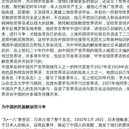
文培训班外，为开阔学生眼界，使他们掌握更多的知识，还设立了世界语班，聘
任教。斯托帕尼时年19岁，本人信仰共产主义，极热心于推广世界语。
陆疾侵、苏爱南、王克绥等人重建上海世界语学会，并创办一所新华世
尼教授世界语完全是义务的，不仅如此，他几乎把自己的收入和业余时
精神给世界语者以很大的鼓舞。斯托帕尼除教授世界语外，还经常宣传
青年赴俄罗斯实地考察。他经常在青年中进行演讲，讲述自己目睹的上
来，进行斗争，才能改变自己的命运。上海外国语学社前后共选送了二
是斯托帕尼推荐的。这些学员在外国语学社接受马克思主义和各种知识
俄国学成回国后立即投入革命洪流，为中华民族的解放曾做出过卓越的
此外，在上世纪二十年代中期，由中国共产党早期的领导人杨贤江主编
传过世界语，许多青年学生，包括文字改革活动家、中华全国世界语协
解世界语并开始学习的。
中国革命和中国共产党早期领导人之一的恽代英曾于1917年至1918
他也是热情宣传世界语、支持世界语运动的知名人士之一。他曾以自己
发表在《学生杂志》上，吸引了很多青年人。在上世纪20年代初，李大
山在北京大学学习期间，也曾向爱罗先珂学习过世界语。1927年他同
中国共产党人的支持与参与，促进了世界语运动与新文化运动的结合，
界语在中国的许多城市传播开来。
为中国的民族解放而斗争
“九•一八”事变后，日本占领了整个东北。1932年1月 28日，日本侵
于日本人的炮火。这两起事件，唤起了中国人的觉醒，激发了他们的爱