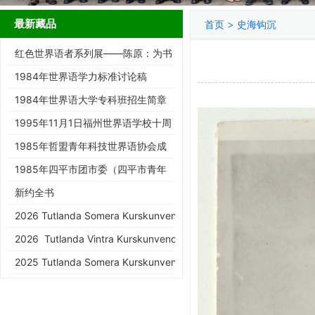
最新藏品
>
首页
史海钩沉
红色世界语者系列展——陈原：为书
而生的跨界智者
1984年世界语学力标准讨论稿
1984年世界语大学专科班招生简章
1995年11月1日福州世界语学校十周
年庆典请柬
1985年哲盟青年科技世界语协会成
立大会请柬
1985年四平市团市委（四平市青年
世协筹）请柬
新约全书
2026 Tutlanda Somera Kurskunveno de KEA
2026 Tutlanda Vintra Kurskunveno de KEA
2025 Tutlanda Somera Kurskunveno de KEA