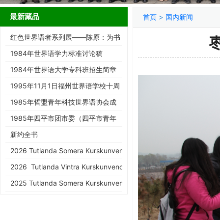
最新藏品
>
首页
国内新闻
红色世界语者系列展——陈原：为书
而生的跨界智者
1984年世界语学力标准讨论稿
1984年世界语大学专科班招生简章
1995年11月1日福州世界语学校十周
年庆典请柬
1985年哲盟青年科技世界语协会成
立大会请柬
1985年四平市团市委（四平市青年
世协筹）请柬
新约全书
2026 Tutlanda Somera Kurskunveno de KEA
2026 Tutlanda Vintra Kurskunveno de KEA
2025 Tutlanda Somera Kurskunveno de KEA