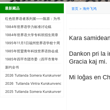
最新藏品
>
首页
海外飞鸿
红色世界语者系列展——陈原：为书
而生的跨界智者
1984年世界语学力标准讨论稿
1984年世界语大学专科班招生简章
Kara samidean
1995年11月1日福州世界语学校十周
年庆典请柬
1985年哲盟青年科技世界语协会成
Dankon pri la i
立大会请柬
1985年四平市团市委（四平市青年
Gracia kaj mi.
世协筹）请柬
新约全书
2026 Tutlanda Somera Kurskunveno de KEA
Mi loĝas en Ch
2026 Tutlanda Vintra Kurskunveno de KEA
2025 Tutlanda Somera Kurskunveno de KEA
Sam
Br