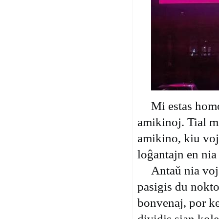
Mi estas homo,
amik
in
oj
.
Tial m
amik
in
o, kiu
voj
loĝantajn en nia
Antaŭ
nia voj
pasigis du nokt
bonvenaj
, por k
divid
i
s sian kol