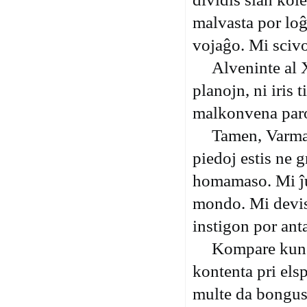
malvasta por loĝ
vojaĝo.
Mi scivol
Alveninte al 
planojn, ni iris 
malkonvena paro
Tamen, Varma
piedoj
est
i
s
ne g
homamaso
. Mi 
mondo. Mi devis
instigon por anta
Kompare kun v
kontenta pri els
multe da bongus