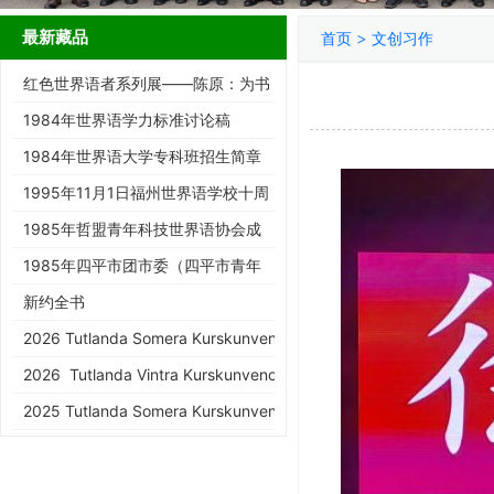
最新藏品
>
首页
文创习作
红色世界语者系列展——陈原：为书
而生的跨界智者
1984年世界语学力标准讨论稿
1984年世界语大学专科班招生简章
1995年11月1日福州世界语学校十周
年庆典请柬
1985年哲盟青年科技世界语协会成
立大会请柬
1985年四平市团市委（四平市青年
世协筹）请柬
新约全书
2026 Tutlanda Somera Kurskunveno de KEA
2026 Tutlanda Vintra Kurskunveno de KEA
2025 Tutlanda Somera Kurskunveno de KEA