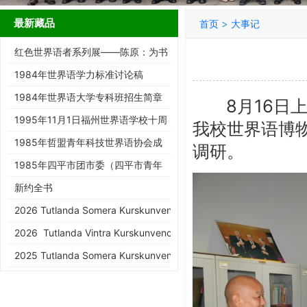
最新藏品
>
首页
大事记
红色世界语者系列展——陈原：为书
而生的跨界智者
1984年世界语学力标准讨论稿
1984年世界语大学专科班招生简章
8月16日上
1995年11月1日福州世界语学校十周
我校世界语博
年庆典请柬
1985年哲盟青年科技世界语协会成
调研。
立大会请柬
1985年四平市团市委（四平市青年
世协筹）请柬
新约全书
2026 Tutlanda Somera Kurskunveno de KEA
2026 Tutlanda Vintra Kurskunveno de KEA
2025 Tutlanda Somera Kurskunveno de KEA