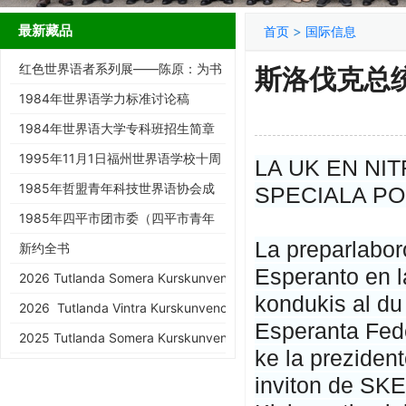
最新藏品
>
首页
国际信息
红色世界语者系列展——陈原：为书
斯洛伐克总
而生的跨界智者
1984年世界语学力标准讨论稿
1984年世界语大学专科班招生简章
1995年11月1日福州世界语学校十周
LA UK EN NI
年庆典请柬
1985年哲盟青年科技世界语协会成
SPECIALA P
立大会请柬
1985年四平市团市委（四平市青年
La preparlabor
世协筹）请柬
新约全书
Esperanto en l
2026 Tutlanda Somera Kurskunveno de KEA
kondukis al du
2026 Tutlanda Vintra Kurskunveno de KEA
Esperanta Fede
2025 Tutlanda Somera Kurskunveno de KEA
ke la prezident
inviton de SKEF