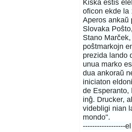
Kiska estis ele
oficon ekde la 
Aperos ankaŭ p
Slovaka Poŝto, 
Stano Marček, e
poŝtmarkojn en
prezida lando d
unua marko esto
dua ankoraŭ ne
iniciaton eldo
de Esperanto, 
inĝ. Drucker, 
videbligi nian
mondo".
---------------