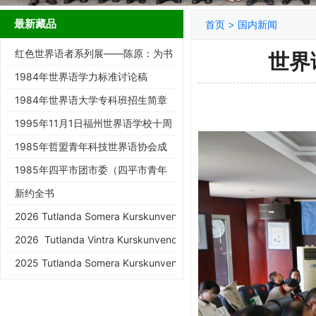
最新藏品
>
首页
国内新闻
红色世界语者系列展——陈原：为书
世界
而生的跨界智者
1984年世界语学力标准讨论稿
1984年世界语大学专科班招生简章
1995年11月1日福州世界语学校十周
年庆典请柬
1985年哲盟青年科技世界语协会成
立大会请柬
1985年四平市团市委（四平市青年
世协筹）请柬
新约全书
2026 Tutlanda Somera Kurskunveno de KEA
2026 Tutlanda Vintra Kurskunveno de KEA
2025 Tutlanda Somera Kurskunveno de KEA