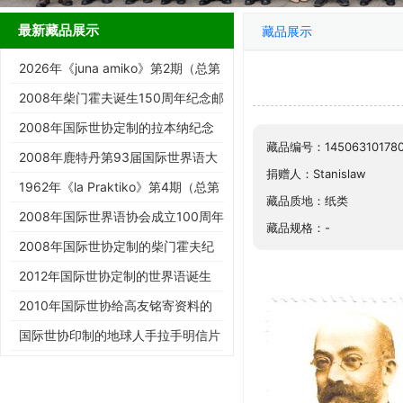
最新藏品展示
藏品展示
2026年《juna amiko》第2期（总第
187期）
2008年柴门霍夫诞生150周年纪念邮
票
2008年国际世协定制的拉本纳纪念
藏品编号：14506310178
邮票
2008年鹿特丹第93届国际世界语大
捐赠人：Stanislaw
会纪念邮票
1962年《la Praktiko》第4期（总第
藏品质地：纸类
294期）
2008年国际世界语协会成立100周年
藏品规格：-
纪念邮票
2008年国际世协定制的柴门霍夫纪
念邮票
2012年国际世协定制的世界语诞生
125周年邮票
2010年国际世协给高友铭寄资料的
信封
国际世协印制的地球人手拉手明信片