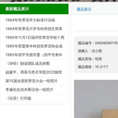
最新藏品展示
藏品展示
1984年世界语学力标准讨论稿
1984年世界语大学专科班招生简章
1995年11月1日福州世界语学校十周
藏品编号：04009090178
年庆典请柬
1985年哲盟青年科技世界语协会成
捐赠人：沈小西
立大会请柬
1985年四平市团市委（四平市青年
藏品质地：纸类
世协筹）请柬
《诗经》朗读团队成员拼图
藏品规格：10.2*7.7
赵建平、周英与枣庄学院2022级世
界语班同学合影留念
第15届全国世界语大会一组照片
李威伦在佳木斯活动一组照片
《论语》打印版