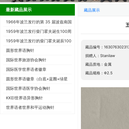
最新藏品展示
藏品展示
1966年波兰发行的第 35 届波兹南国
际博览会纪念邮票
1959年波兰发行柴门霍夫诞生100周
年纪念邮票
1959年波兰发行的柴门霍夫诞辰100
藏品编号：16307630231
周年纪念邮票
圆形世界语胸针
捐赠人：Stanilaw
国际世界旅游协会胸针
藏品质地：金属
国际医学世界语者徽章
藏品规格：Φ2.5
圆形世界语徽章（白底+蓝圈+绿星
+ESPERANTO)
国际世界语医学协会胸针
KKEI世界语异形胸针
世界语者世界和平运动胸针