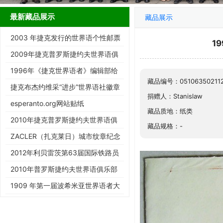
最新藏品展示
藏品展示
2003 年捷克发行的世界语个性邮票
1
2009年捷克普罗斯捷约夫世界语俱
乐部成立100周年明信片
1996年《捷克世界语者》编辑部给
藏品编号：05106350211
全国世协寄杂志的信封
捷克布杰约维采“进步”世界语社徽章
捐赠人：Stanislaw
esperanto.org网站贴纸
藏品质地：纸类
2010年捷克普罗斯捷约夫世界语俱
藏品规格：-
乐部纪念日历卡
ZACLER（扎克莱日）城市纹章纪念
胸针
2012年利贝雷茨第63届国际铁路员
工世界语大会贴花
2010年普罗斯捷约夫世界语俱乐部
贴花
1909 年第一届波希米亚世界语者大
会贴花