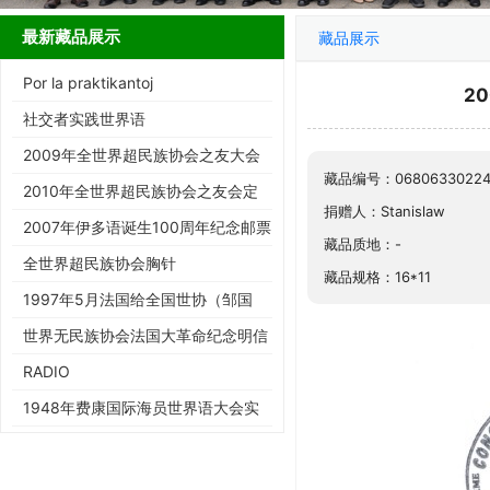
最新藏品展示
藏品展示
Por la praktikantoj
2
社交者实践世界语
2009年全世界超民族协会之友大会
藏品编号：06806330224
个性邮票
2010年全世界超民族协会之友会定
捐赠人：Stanislaw
制的个性邮票
2007年伊多语诞生100周年纪念邮票
藏品质地：-
全世界超民族协会胸针
藏品规格：16*11
1997年5月法国给全国世协（邹国
相）寄资料的信封
世界无民族协会法国大革命纪念明信
片
RADIO
1948年费康国际海员世界语大会实
寄封