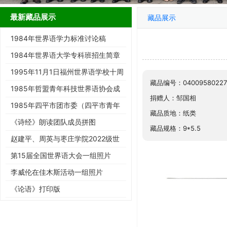
最新藏品展示
藏品展示
1984年世界语学力标准讨论稿
1984年世界语大学专科班招生简章
1995年11月1日福州世界语学校十周
藏品编号：04009580227
年庆典请柬
1985年哲盟青年科技世界语协会成
捐赠人：邹国相
立大会请柬
1985年四平市团市委（四平市青年
藏品质地：纸类
世协筹）请柬
《诗经》朗读团队成员拼图
藏品规格：9*5.5
赵建平、周英与枣庄学院2022级世
界语班同学合影留念
第15届全国世界语大会一组照片
李威伦在佳木斯活动一组照片
《论语》打印版