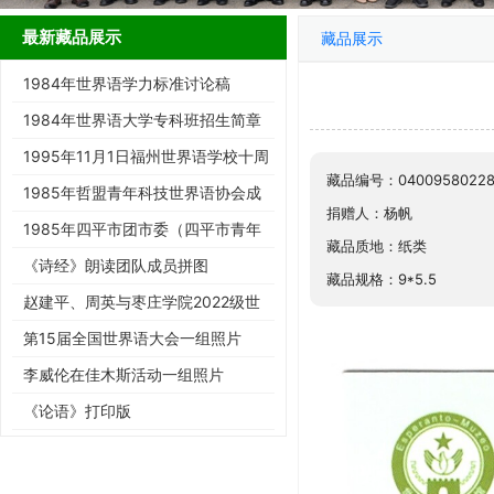
最新藏品展示
藏品展示
1984年世界语学力标准讨论稿
1984年世界语大学专科班招生简章
1995年11月1日福州世界语学校十周
藏品编号：04009580228
年庆典请柬
1985年哲盟青年科技世界语协会成
捐赠人：杨帆
立大会请柬
1985年四平市团市委（四平市青年
藏品质地：纸类
世协筹）请柬
《诗经》朗读团队成员拼图
藏品规格：9*5.5
赵建平、周英与枣庄学院2022级世
界语班同学合影留念
第15届全国世界语大会一组照片
李威伦在佳木斯活动一组照片
《论语》打印版