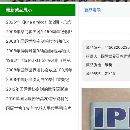
最新藏品展示
藏品展示
2026年《juna amiko》第2期（总第
187期）
2008年柴门霍夫诞生150周年纪念邮
票
2008年国际世协定制的拉本纳纪念
藏品编号：14503200230
邮票
2008年鹿特丹第93届国际世界语大
捐赠人：国际世界语教师
会纪念邮票
1962年《la Praktiko》第4期（总第
藏品质地：纸类
294期）
2008年国际世界语协会成立100周年
藏品规格：21*15
纪念邮票
2008年国际世协定制的柴门霍夫纪
念邮票
2012年国际世协定制的世界语诞生
125周年邮票
2010年国际世协给高友铭寄资料的
信封
国际世协印制的地球人手拉手明信片