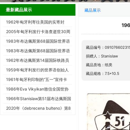
最新藏品展示
藏品展示
1962年匈牙利寄往美国的实寄封
19
2005年匈牙利发行卡洛查逝世30周
年纪念邮票
1983年布达佩斯第68届国际世界语
藏品编号：09107660231
大会纪念邮票（无齿）
1983年布达佩斯第68届国际世界语
捐赠人：Stanislaw
大会纪念邮票
1962年布达佩斯第14届国际铁路员
藏品质地：纸类
工世界语大会纪念邮票
1959年匈牙利发行的世界语创始人
藏品规格：7.5*10.5
柴门霍夫无齿纪念邮票
1961年匈牙利印制的“五一”宣传卡
（带有波兰第16届全国世界…
1986年Eva Vikyikan致信全国世协
的信封
1966年Stanislaw第51届布达佩斯国
际世界语大会代表证
2020年《debrecena bulteno》第8
期