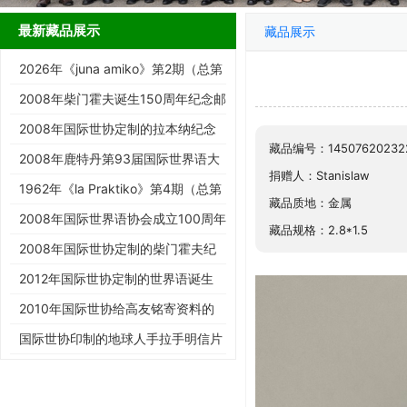
最新藏品展示
藏品展示
2026年《juna amiko》第2期（总第
187期）
2008年柴门霍夫诞生150周年纪念邮
票
2008年国际世协定制的拉本纳纪念
藏品编号：14507620232
邮票
2008年鹿特丹第93届国际世界语大
捐赠人：Stanislaw
会纪念邮票
1962年《la Praktiko》第4期（总第
藏品质地：金属
294期）
2008年国际世界语协会成立100周年
藏品规格：2.8*1.5
纪念邮票
2008年国际世协定制的柴门霍夫纪
念邮票
2012年国际世协定制的世界语诞生
125周年邮票
2010年国际世协给高友铭寄资料的
信封
国际世协印制的地球人手拉手明信片