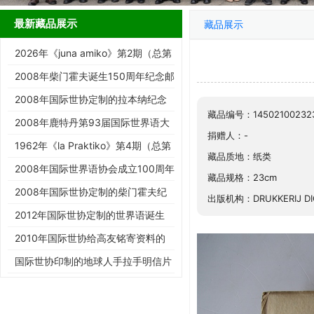
最新藏品展示
藏品展示
2026年《juna amiko》第2期（总第
187期）
2008年柴门霍夫诞生150周年纪念邮
票
2008年国际世协定制的拉本纳纪念
藏品编号：14502100232
邮票
2008年鹿特丹第93届国际世界语大
捐赠人：-
会纪念邮票
1962年《la Praktiko》第4期（总第
藏品质地：纸类
294期）
2008年国际世界语协会成立100周年
藏品规格：23cm
纪念邮票
2008年国际世协定制的柴门霍夫纪
出版机构：DRUKKERIJ DI
念邮票
2012年国际世协定制的世界语诞生
125周年邮票
2010年国际世协给高友铭寄资料的
信封
国际世协印制的地球人手拉手明信片