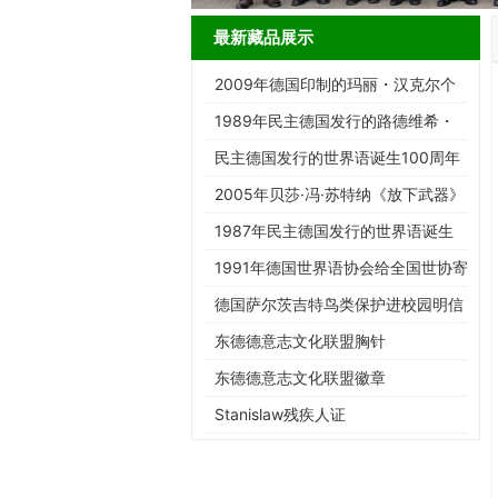
最新藏品展示
2009年德国印制的玛丽・汉克尔个
性纪念邮票
1989年民主德国发行的路德维希・
雷恩诞辰100周年纪念邮…
民主德国发行的世界语诞生100周年
纪念邮票
2005年贝莎·冯·苏特纳《放下武器》
100周年纪念币贴花套装
1987年民主德国发行的世界语诞生
100周年邮卡
1991年德国世界语协会给全国世协寄
资料的信封
德国萨尔茨吉特鸟类保护进校园明信
片
东德德意志文化联盟胸针
东德德意志文化联盟徽章
Stanislaw残疾人证