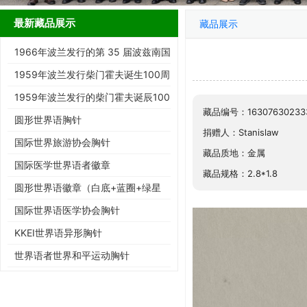
最新藏品展示
藏品展示
1966年波兰发行的第 35 届波兹南国
际博览会纪念邮票
1959年波兰发行柴门霍夫诞生100周
年纪念邮票
1959年波兰发行的柴门霍夫诞辰100
藏品编号：16307630233
周年纪念邮票
圆形世界语胸针
捐赠人：Stanislaw
国际世界旅游协会胸针
藏品质地：金属
国际医学世界语者徽章
藏品规格：2.8*1.8
圆形世界语徽章（白底+蓝圈+绿星
+ESPERANTO)
国际世界语医学协会胸针
KKEI世界语异形胸针
世界语者世界和平运动胸针