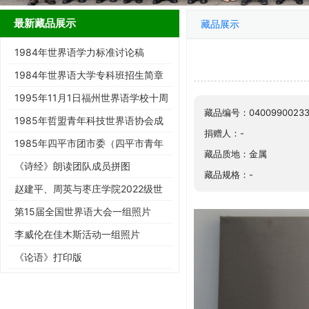
最新藏品展示
藏品展示
1984年世界语学力标准讨论稿
1984年世界语大学专科班招生简章
1995年11月1日福州世界语学校十周
藏品编号：04009900233
年庆典请柬
1985年哲盟青年科技世界语协会成
捐赠人：-
立大会请柬
1985年四平市团市委（四平市青年
藏品质地：金属
世协筹）请柬
《诗经》朗读团队成员拼图
藏品规格：-
赵建平、周英与枣庄学院2022级世
界语班同学合影留念
第15届全国世界语大会一组照片
李威伦在佳木斯活动一组照片
《论语》打印版