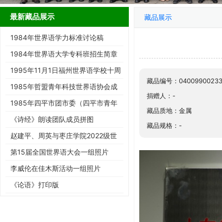
最新藏品展示
藏品展示
1984年世界语学力标准讨论稿
1984年世界语大学专科班招生简章
1995年11月1日福州世界语学校十周
藏品编号：04009900233
年庆典请柬
1985年哲盟青年科技世界语协会成
捐赠人：-
立大会请柬
1985年四平市团市委（四平市青年
藏品质地：金属
世协筹）请柬
《诗经》朗读团队成员拼图
藏品规格：-
赵建平、周英与枣庄学院2022级世
界语班同学合影留念
第15届全国世界语大会一组照片
李威伦在佳木斯活动一组照片
《论语》打印版