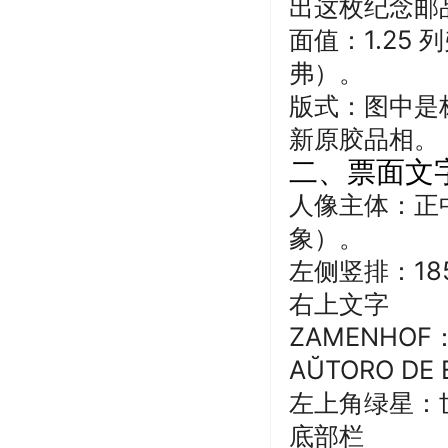
出这枚纪念邮品
面值
：1.25 列
弗）。
版式
：图中是
新原胶品相。
二、票面文
人像主体
：正
象）。
左侧竖排
：1
右上文字
ZAMENHO
AŬTORO D
左上角绿星
：
底部栏