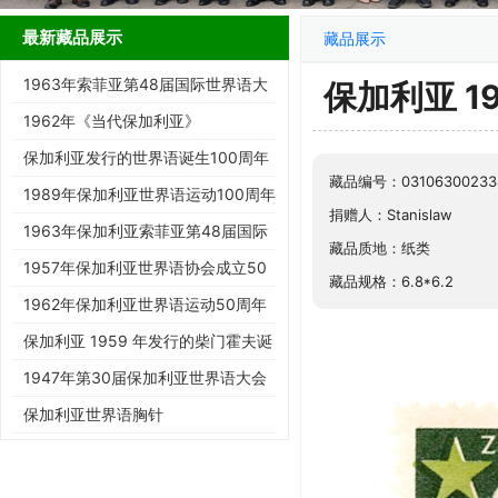
最新藏品展示
藏品展示
1963年索菲亚第48届国际世界语大
保加利亚 
会邮戳实寄封（19-a Kongreso…
1962年《当代保加利亚》
保加利亚发行的世界语诞生100周年
藏品编号：03106300233
纪念邮票
1989年保加利亚世界语运动100周年
捐赠人：Stanislaw
纪念邮票
1963年保加利亚索菲亚第48届国际
藏品质地：纸类
世界语大会纪念邮票
1957年保加利亚世界语协会成立50
藏品规格：6.8*6.2
周年纪念邮票
1962年保加利亚世界语运动50周年
加字纪念邮票
保加利亚 1959 年发行的柴门霍夫诞
辰百年纪念邮票
1947年第30届保加利亚世界语大会
纪念邮票（四方连）
保加利亚世界语胸针