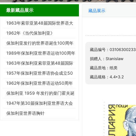
最新藏品展示
藏品展示
1963年索菲亚第48届国际世界语大
会邮戳实寄封（19-a Kongreso…
1962年《当代保加利亚》
保加利亚发行的世界语诞生100周年
藏品编号：03106300233
纪念邮票
1989年保加利亚世界语运动100周年
捐赠人：Stanislaw
纪念邮票
1963年保加利亚索菲亚第48届国际
藏品质地：纸类
世界语大会纪念邮票
1957年保加利亚世界语协会成立50
藏品规格：4.4*3.2
周年纪念邮票
1962年保加利亚世界语运动50周年
加字纪念邮票
保加利亚 1959 年发行的柴门霍夫诞
辰百年纪念邮票
1947年第30届保加利亚世界语大会
纪念邮票（四方连）
保加利亚世界语胸针