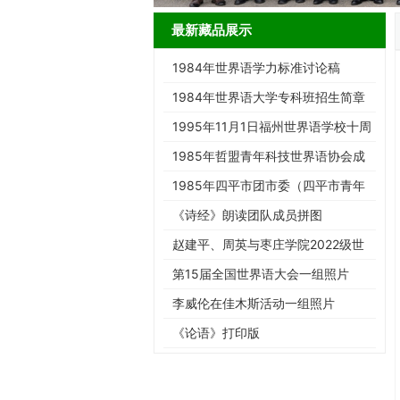
最新藏品展示
1984年世界语学力标准讨论稿
1984年世界语大学专科班招生简章
1995年11月1日福州世界语学校十周
年庆典请柬
1985年哲盟青年科技世界语协会成
立大会请柬
1985年四平市团市委（四平市青年
世协筹）请柬
《诗经》朗读团队成员拼图
赵建平、周英与枣庄学院2022级世
界语班同学合影留念
第15届全国世界语大会一组照片
李威伦在佳木斯活动一组照片
《论语》打印版