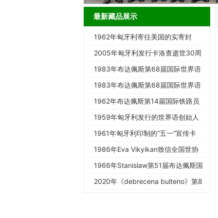
最新藏品展示
1962年匈牙利寄往美国的实寄封
2005年匈牙利发行卡洛查逝世30周
年纪念邮票
1983年布达佩斯第68届国际世界语
大会纪念邮票（无齿）
1983年布达佩斯第68届国际世界语
大会纪念邮票
1962年布达佩斯第14届国际铁路员
工世界语大会纪念邮票
1959年匈牙利发行的世界语创始人
柴门霍夫无齿纪念邮票
1961年匈牙利印制的“五一”宣传卡
（带有波兰第16届全国世界…
1986年Eva Vikyikan致信全国世协
的信封
1966年Stanislaw第51届布达佩斯国
际世界语大会代表证
2020年《debrecena bulteno》第8
期