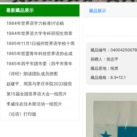
最新藏品展示
藏品展示
1984年世界语学力标准讨论稿
1984年世界语大学专科班招生简章
1995年11月1日福州世界语学校十周
藏品编号：04004250078
年庆典请柬
1985年哲盟青年科技世界语协会成
捐赠人：侯志平
立大会请柬
1985年四平市团市委（四平市青年
藏品质地：纸类
世协筹）请柬
《诗经》朗读团队成员拼图
藏品规格：8.9*12.1
赵建平、周英与枣庄学院2022级世
界语班同学合影留念
第15届全国世界语大会一组照片
李威伦在佳木斯活动一组照片
《论语》打印版