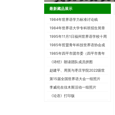
最新藏品展示
1984年世界语学力标准讨论稿
1984年世界语大学专科班招生简章
1995年11月1日福州世界语学校十周
年庆典请柬
1985年哲盟青年科技世界语协会成
立大会请柬
1985年四平市团市委（四平市青年
世协筹）请柬
《诗经》朗读团队成员拼图
赵建平、周英与枣庄学院2022级世
界语班同学合影留念
第15届全国世界语大会一组照片
李威伦在佳木斯活动一组照片
《论语》打印版