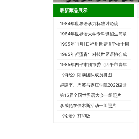
最新藏品展示
1984年世界语学力标准讨论稿
1984年世界语大学专科班招生简章
1995年11月1日福州世界语学校十周
年庆典请柬
1985年哲盟青年科技世界语协会成
立大会请柬
1985年四平市团市委（四平市青年
世协筹）请柬
《诗经》朗读团队成员拼图
赵建平、周英与枣庄学院2022级世
界语班同学合影留念
第15届全国世界语大会一组照片
李威伦在佳木斯活动一组照片
《论语》打印版