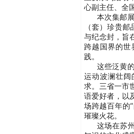
心副主任、全
本次集邮
（套）珍贵邮
与纪念封
，
旨
跨越国界的世
践。
这些泛黄
运动波澜壮阔
求。
三省一市
语爱好者，
以
场跨越百年的
璀璨火花。
这场在苏