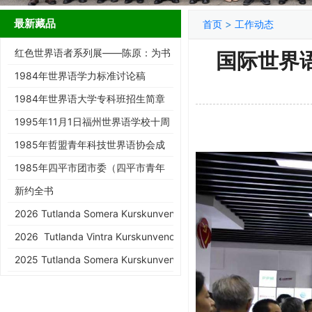
最新藏品
>
首页
工作动态
红色世界语者系列展——陈原：为书
国际世界
而生的跨界智者
1984年世界语学力标准讨论稿
1984年世界语大学专科班招生简章
1995年11月1日福州世界语学校十周
年庆典请柬
1985年哲盟青年科技世界语协会成
立大会请柬
1985年四平市团市委（四平市青年
世协筹）请柬
新约全书
2026 Tutlanda Somera Kurskunveno de KEA
2026 Tutlanda Vintra Kurskunveno de KEA
2025 Tutlanda Somera Kurskunveno de KEA