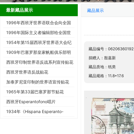
最新藏品展示
藏品展示
1996年西班牙世界语联合会向全国
世协寄简报的信封
1996年国际主义者编辑部给全国世
协寄杂志的信封
1954年第15届西班牙世界语大会纪
藏品编号：06206360192
念戳
1909年巴塞罗那皇家帆船俱乐部明
捐赠人：殷嘉新
信片
西班牙印制世界语反战系列宣传贴花
藏品质地：纸类
西班牙世界语反战贴花
藏品规格：11.8*17.6
加泰罗尼亚印制的世界语宣传贴花
1965年第33届巴塞罗那节贴花
西班牙Esperantofono唱片
1934年《Hispana Esperanto-
Gazeto》第42期