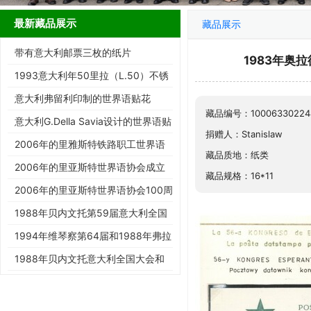
最新藏品展示
藏品展示
带有意大利邮票三枚的纸片
1983年奥
1993意大利年50里拉（L.50）不锈
钢流通硬币
意大利弗留利印制的世界语贴花
藏品编号：10006330224
意大利G.Della Savia设计的世界语贴
捐赠人：Stanislaw
花
2006年的里雅斯特铁路职工世界语
藏品质地：纸类
小组成立25周年纪念明信片
2006年的里亚斯特世界语协会成立
藏品规格：16*11
100周年明信片
2006年的里亚斯特世界语协会100周
年纪念明信片
1988年贝内文托第59届意大利全国
世界语大会实寄明信片
1994年维琴察第64届和1988年弗拉
斯卡蒂第76届世界语大会展片
1988年贝内文托意大利全国大会和
1998年罗马欧洲世界语大会展…